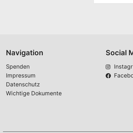
r
n
a
m
e
*
Navigation
Social 
Spenden
Instag
Impressum
Faceb
Datenschutz
Wichtige Dokumente