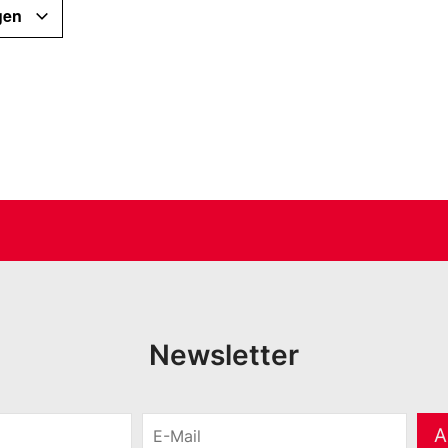
gen
Newsletter
E
A
-