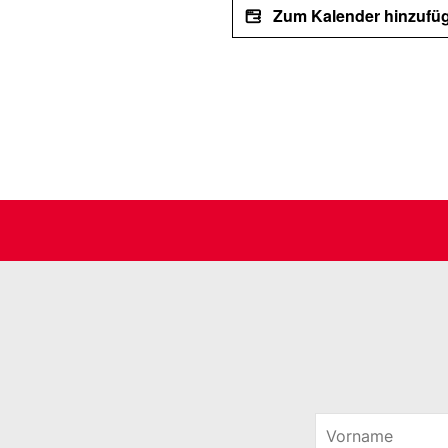
Zum Kalender hinzufü
V
o