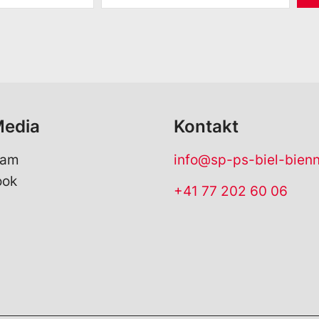
M
a
i
l
*
Media
Kontakt
ram
info@sp-ps-biel-bien
ook
+41 77 202 60 06