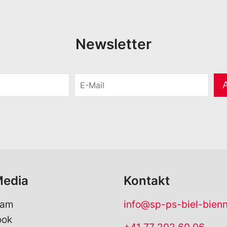
Newsletter
E
-
M
a
i
l
*
Media
Kontakt
ram
info@sp-ps-biel-bien
ook