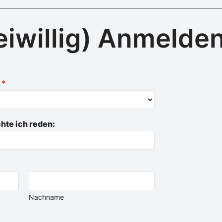
reiwillig) Anmelden
.
*
te ich reden:
Nachname