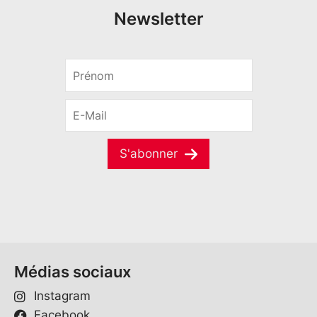
Newsletter
P
r
é
E
n
-
o
M
m
a
*
S'abonner
i
l
*
Médias sociaux
Instagram
Facebook